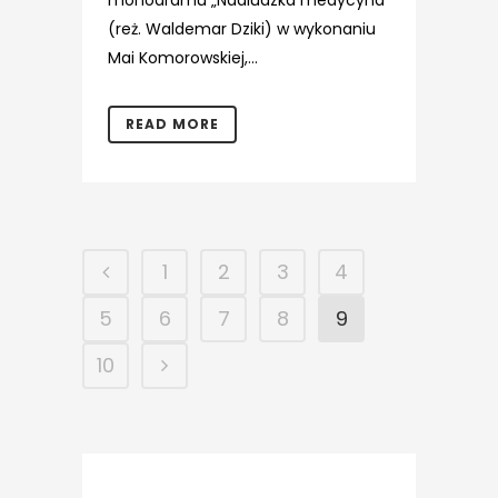
monodramu „Nadludzka medycyna”
(reż. Waldemar Dziki) w wykonaniu
Mai Komorowskiej,...
READ MORE
1
2
3
4
5
6
7
8
9
10