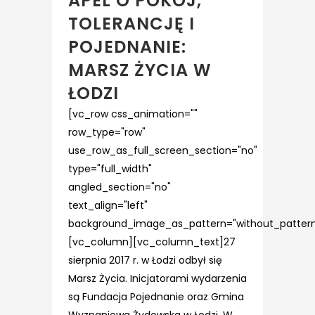
APEL O POKÓJ,
TOLERANCJĘ I
POJEDNANIE:
MARSZ ŻYCIA W
ŁODZI
[vc_row css_animation=""
row_type="row"
use_row_as_full_screen_section="no"
type="full_width"
angled_section="no"
text_align="left"
background_image_as_pattern="without_pattern
[vc_column][vc_column_text]27
sierpnia 2017 r. w Łodzi odbył się
Marsz Życia. Inicjatorami wydarzenia
są Fundacja Pojednanie oraz Gmina