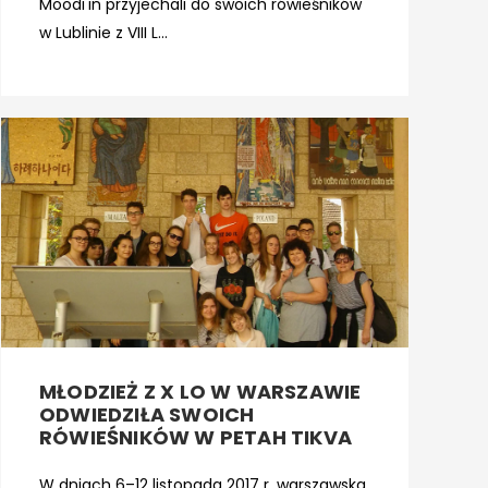
Moodi'in przyjechali do swoich rówieśników
w Lublinie z VIII L...
MŁODZIEŻ Z X LO W WARSZAWIE
ODWIEDZIŁA SWOICH
RÓWIEŚNIKÓW W PETAH TIKVA
W dniach 6–12 listopada 2017 r. warszawska