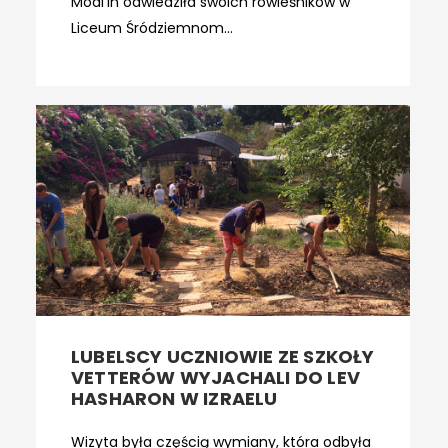
Modi'in odwiedziła swoich rówieśników w
Liceum Śródziemnom...
LUBELSCY UCZNIOWIE ZE SZKOŁY
VETTERÓW WYJACHALI DO LEV
HASHARON W IZRAELU
Wizyta była częścią wymiany, która odbyła