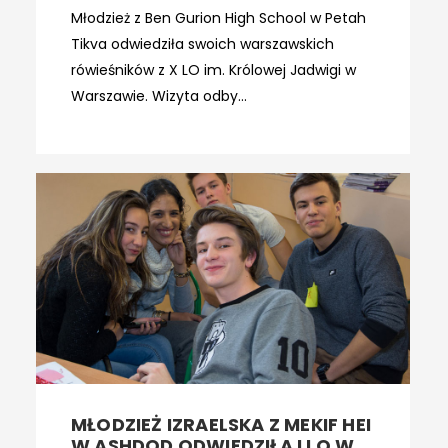
Młodzież z Ben Gurion High School w Petah
Tikva odwiedziła swoich warszawskich
rówieśników z X LO im. Królowej Jadwigi w
Warszawie. Wizyta odby...
MŁODZIEŻ IZRAELSKA Z MEKIF HEI
W ASHDOD ODWIEDZIŁA I LO W