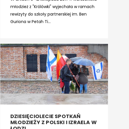
młodzież z "Królówki" wyjechała w ramach
rewizyty do szkoły partnerskiej im. Ben
Guriona w Petah Ti...
DZIESIĘCIOLECIE SPOTKAŃ
MŁODZIEŻY Z POLSKI I IZRAELA W
ŁODZI