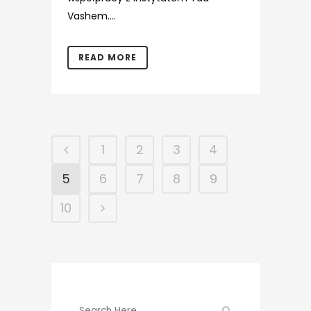
Vashem....
READ MORE
1
2
3
4
5
6
7
8
9
10