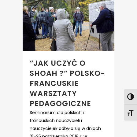
“JAK UCZYĆ O
SHOAH ?” POLSKO-
FRANCUSKIE
WARSZTATY
PEDAGOGICZNE
Seminarium dla polskich i
francuskich nauczycieli i
nauczycielek odbyło się w dniach
21–25 października 2018 r. w