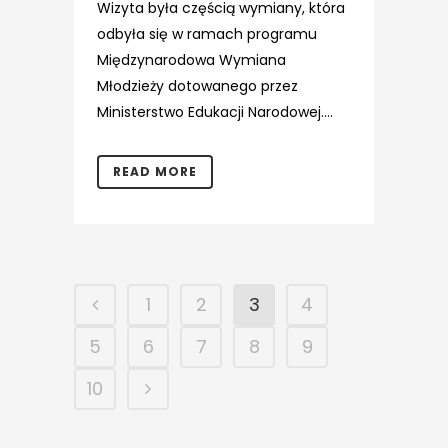
Wizyta była częścią wymiany, która
odbyła się w ramach programu
Międzynarodowa Wymiana
Młodzieży dotowanego przez
Ministerstwo Edukacji Narodowej....
READ MORE
1
2
3
4
5
6
7
8
9
10