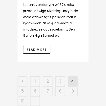
liceum, założonym w 1874 roku
przez Jadwigę Sikorską, uczyło się
wiele dziewcząt z polskich rodzin
żydowskich. Szkołę odwiedziła
młodzież z nauczycielami z Ben
Gurion High School w...
READ MORE
1
2
3
4
5
6
7
8
9
10