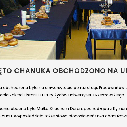
ĘTO CHANUKA OBCHODZONO NA UN
 obchodzona była na uniwersytecie po raz drugi. Pracowników uc
nia Zakład Historii i Kultury Żydów Uniwersytetu Rzeszowskiego.
kaniu obecna była Małka Shacham Doron, pochodząca z Rymanow
rię cudu. Wypowiedziała także słowa błogosławieństwa chanukow