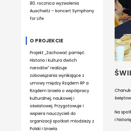
80. rocznica wyzwolenia
Auschwitz – koncert Symphony
for Life
O PROJEKCIE
Projekt „Zachować pamięć.
Historia i kultura dwóch
narodów” realizuje
ŚWI
zobowiązania wynikające z
umowy między Rządem RP a
Chanuka
Rządem Izraela o współpracy
świętowa
kulturalnej, naukowej i
oświatowej. Przygotowuje i
Na spot
wspiera nauczycieli do
i histo
organizacji spotkań młodzieży z
Polski i Izraela.