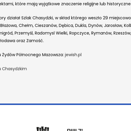
ektami, które mają wyjątkowe znaczenie religijne lub historyczne
ory działał Szlak Chasydzki, w skład którego weszło 29 miejscowoś
, Błażowa, Chełm, Cieszanów, Dębica, Dukla, Dynów, Jarosław, Kolbu
igród, Przemyśl, Radomysl Wielki, Ropczyce, Rymanów, Rzeszów, S
łodawa oraz Zamość.
u Żydów Północnego Mazowsza:
jewish.pl
u Chasydzkim