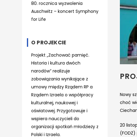
80. rocznica wyzwolenia
Auschwitz – koncert Symphony
for Life
O PROJEKCIE
Projekt „Zachować pamięć.
Historia i kultura dwóch
narodów” realizuje
PRO
zobowiązania wynikające z
umowy między Rządem RP a
Nowy sz
Rządem Izraela o współpracy
choć wia
kulturalnej, naukowej i
Ciechanó
oświatowej. Przygotowuje i
wspiera nauczycieli do
20 list
organizacji spotkań młodzieży z
(FODŻ) 
Polski i Izraela.