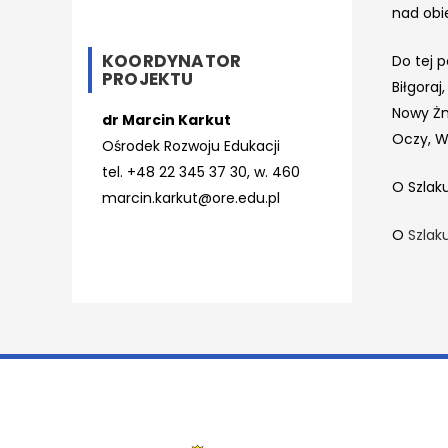
nad obi
KOORDYNATOR
Do tej p
PROJEKTU
Biłgoraj
Nowy Żm
dr Marcin Karkut
Oczy, W
Ośrodek Rozwoju Edukacji
tel. +48 22 345 37 30, w. 460
O Szlak
marcin.karkut@ore.edu.pl
O
Szlak