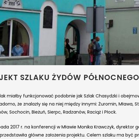
JEKT SZLAKU ŻYDÓW PÓŁNOCNEG
lak miałby funkcjonować podobnie jak Szlak Chasydzki i obejmowa
domo, że znalazły się na niej między innymi: Żuromin, Mława, Str
w, Sochocin, Bieżuń, Sierpc, Radzanów, Raciąż i Płock.
opada 2017 r. na konferencji w Mławie Monika Krawczyk, dyrektor
przedstawiła główne założenia projektu. Celem szlaku ma być prom