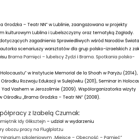
a Grodzka – Teatr NN” w Lublinie, zaangażowana w projekty
m kulturowym Lublina i Lubelszczyzny oraz tematyką Zagłady.
 dotyczących zagadnienia Sprawiedliwych wśród Narodów Świata
autorka scenariuszy warsztatów dla grup polsko-izraelskich z za
wisu
Brama Pamięci – lubelscy Żydzi
i
Brama. Spotkania polsko-
 Holocaustu” w Instytucie Memorial de la Shoah w Paryżu (2014),
 w Ośrodku Rozwoju Edukacji w Sulejówku (2011), Seminar in Holoca
ie Yad Vashem w Jerozolimie (2009). Współorganizatorka wizyty
w Ośrodku „Brama Grodzka – Teatr NN” (2008).
ółpracy z Izabelą Czumak:
iętnik Idy Gliksztejn
– udział w wydarzeniu
ary obozu pracy na Fluglplatzu
 seminarium szkoleniowym „Miejsce – Obecność – Pamięć”