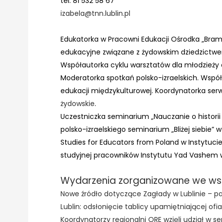
tel. 81 532 58 67
izabela@tnn.lublin.pl
Edukatorka w Pracowni Edukacji Ośrodka „Bram
edukacyjne związane z żydowskim dziedzictwe
Współautorka cyklu warsztatów dla młodzieży
Moderatorka spotkań polsko-izraelskich. Współ
edukacji międzykulturowej. Koordynatorka ser
żydowskie
.
Uczestniczka seminarium „Nauczanie o historii
polsko-izraelskiego seminarium „Bliżej siebie”
Studies for Educators from Poland w Instytuc
studyjnej pracowników Instytutu Yad Vashem 
Wydarzenia zorganizowane we wsp
Nowe źródło dotyczące Zagłady w Lublinie – pam
Lublin: odsłonięcie tablicy upamiętniającej ofi
Koordynatorzy regionalni ORE wzięli udział w