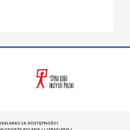
DEKLARACJA DOSTĘPNOŚCI
ŁODZIEŻY POLSKIEJ I IZRAELSKIEJ