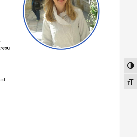
.
kresu
ust